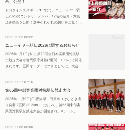
画」公開！
トヨタイムズスポーツHPにて、ニューイヤー駅
伝2026のエントリーメンバー12名の紹介・意気
込み動画を公開！選手それぞれの想いをご覧く…
2025.12.23 00:22
ニューイヤー駅伝2026に関するお知らせ
2026年1月1日(木)に第70回全日本実業団対抗駅
伝競走大会が群馬県庁発着(7区間 100㎞)で開催
されます。区間オーダーにつきましては、大会…
2025.11.17 07:16
第65回中部実業団対抗駅伝競走大会
2025年11月9日(日)愛知県・田原市（はなとき通
り発着 7区間 80.5km）において、第65回中部実
業団対抗駅伝競走大会が開催され、Aチーム、…
2025.11.08 06:00