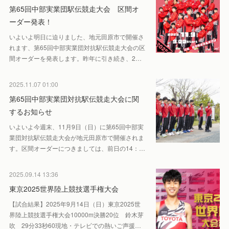
第65回中部実業団駅伝競走大会 区間オ
ーダー発表！
いよいよ明日に迫りました、地元田原市で開催さ
れます、第65回中部実業団対抗駅伝競走大会の区
間オーダーを発表します。昨年に引き続き、2…
2025.11.07 01:00
第65回中部実業団対抗駅伝競走大会に関
するお知らせ
いよいよ今週末、11月9日（日）に第65回中部実
業団対抗駅伝競走大会が地元田原市で開催されま
す。区間オーダーにつきましては、前日の14：…
2025.09.14 13:36
東京2025世界陸上競技選手権大会
【試合結果】2025年9月14日（日）東京2025世
界陸上競技選手権大会10000m決勝20位 鈴木芽
吹 29分33秒60現地・テレビでの熱いご声援…