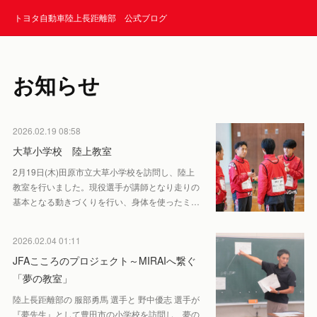
トヨタ自動車陸上長距離部 公式ブログ
お知らせ
2026.02.19 08:58
大草小学校 陸上教室
2月19日(木)田原市立大草小学校を訪問し、陸上
教室を行いました。現役選手が講師となり走りの
基本となる動きづくりを行い、身体を使ったミ…
2026.02.04 01:11
JFAこころのプロジェクト～MIRAIへ繋ぐ
「夢の教室」
陸上長距離部の 服部勇馬 選手と 野中優志 選手が
『夢先生』として豊田市の小学校を訪問し、夢の