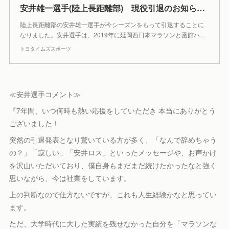
安井雄一選手(陸上長距離部) 現役引退のお知らせ | トヨタイムズスポーツ
陸上長距離部の安井雄一選手が今シーズンをもって引退することに
なりました。安井選手は、2019年に延岡西日本マラソンと函館ハ…
トヨタイムズスポーツ
≪安井選手コメント≫
『7年間、いつ何時も熱い応援をしていただき 本当にありがとう
ございました！
突然の引退発表となり驚いている方が多く、「なんで辞めちゃう
の？」「寂しい」「安井ロス」といったメッセージや、お声かけ
を沢山いただいており、僕自身もまだまだ続けたかったなと強く
思いながら、今は社業をしています。
上の判断なので仕方ないですが、これも人生経験かなと思ってい
ます。
ただ、大学時代に大した実績を残せなかった自分を「マラソンな