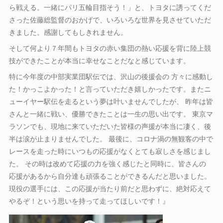
ら戦える。一緒にパリ五輪目指そう！」と、トヨタに誘ってくだ
さった佐藤総監督のおかげで、いろいろな世界を見させていただ
きました。感謝してもしきれません。
そして何より７年間もトヨタの赤い集団の熱い応援を背に陸上競
技ができたことが本当に幸せなことだなと感じています。
特に今年度の中部実業団駅伝では、沢山の後援会の 方々に感動し
た！かっこよかった！と言っていただき嬉しかったです。またニ
ューイヤー駅伝を走るという夢は叶いませんでしたが、 昨年は皆
さんと一緒に戦い、優勝できたことは一生の思い出です。 東京マ
ラソンでも、現地に来ていただいた皆様の声援が本当に凄く、後
半は涙が止まりませんでした。 最後に、コロナ渦の無観客の中で
レースを走った時にいつもの応援がなくとても寂しさを感じまし
た。 その時は改めて応援の力を強く感じたと同時に、皆さんの
応援があるから自分達も頑張ることができるんだと思いました。
現役の選手には、この応援が当たり前だと思わずに、絶対応えて
やるぞ！という思いを持って走ってほしいです！』